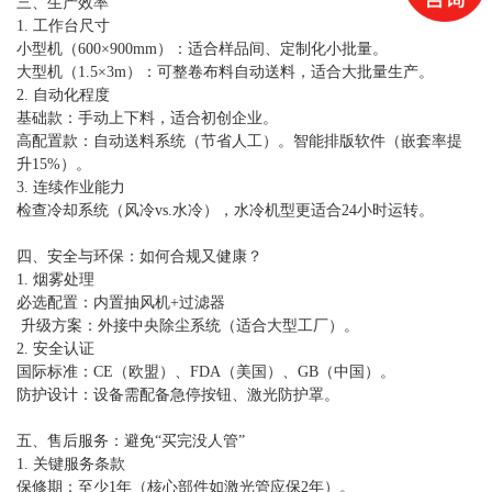
三、生产效率
1. 工作台尺寸
小型机（
600×900mm）：适合样品间、定制化小批量。
大型机（
1.5×3m）：可整卷布料自动送料，适合大批量生产。
2. 自动化程度
基础款：手动上下料，适合初创企业。
高配置款：自动送料系统（节省人工）。智能排版软件（嵌套率提
升
15%）。
3. 连续作业能力
检查冷却系统（风冷
vs.水冷），水冷机型更适合24小时运转。
四、安全与环保：如何合规又健康？
1. 烟雾处理
必选配置：内置抽风机
+过滤器
升级方案：外接中央除尘系统（适合大型工厂）。
2. 安全认证
国际标准：
CE（欧盟）、FDA（美国）、GB（中国）。
防护设计：设备需配备急停按钮、激光防护罩。
五、售后服务：避免
“买完没人管”
1. 关键服务条款
保修期：至少
1年（核心部件如激光管应保2年）。