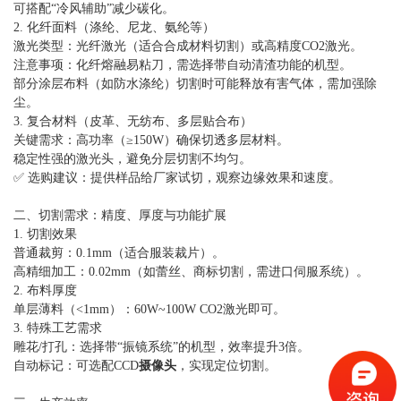
可搭配
“冷风辅助”减少碳化。
2. 化纤面料（涤纶、尼龙、氨纶等）
激光类型：光纤激光（适合合成材料切割）或高精度
CO2激光。
注意事项：化纤熔融易粘刀，需选择带自动清渣功能的机型。
部分涂层布料（如防水涤纶）切割时可能释放有害气体，需加强除
尘。
3. 复合材料（皮革、无纺布、多层贴合布）
关键需求：高功率（
≥150W）确保切透多层材料。
稳定性强的激光头，避免分层切割不均匀。
✅ 选购建议：提供样品给厂家试切，观察边缘效果和速度。
二、切割需求：精度、厚度与功能扩展
1. 切割效果
普通裁剪：
0.1mm（适合服装裁片）。
高精细加工：
0.02mm（如蕾丝、商标切割，需进口伺服系统）。
2. 布料厚度
单层薄料（
<1mm）：60W~100W CO2激光即可。
3. 特殊工艺需求
雕花
/打孔：选择带“振镜系统”的机型，效率提升3倍。
自动标记：可选配
CCD
摄像头
，实现定位切割。